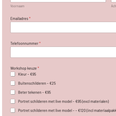
Voornaam
Ac
H
Emailadres
*
a
r
t
D
i
Telefoonnummer
*
e
e
t
w
e
Workshop keuze
*
n
s
Kleur – €95
e
Buitenschilderen – €25
n
A
Beter tekenen – €95
l
g
Portret schilderen met live model – €95 (excl materialen)
e
m
Portret schilderen met live model – – €120 (incl materiaalpak
e