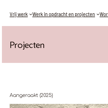
Ga
Vrij werk
Werk in opdracht en projecten
Wor
naar
de
inhoud
Projecten
Aangeraakt (2025)