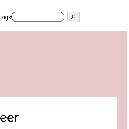
Zoeken
logs
feer