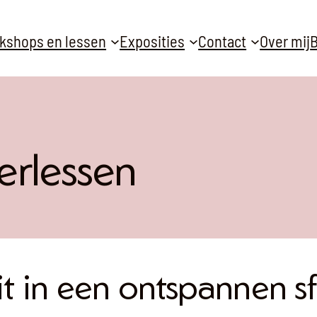
kshops en lessen
Exposities
Contact
Over mij
B
erlessen
it in een ontspannen s