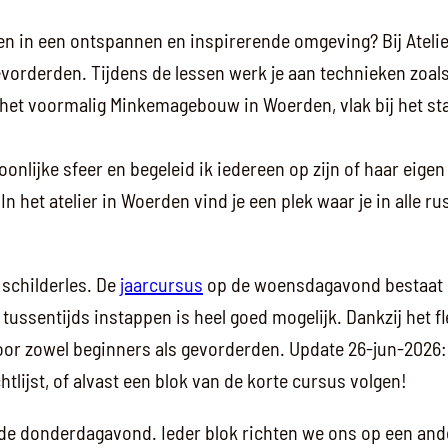
enen in een ontspannen en inspirerende omgeving? Bij Atelie
orderden. Tijdens de lessen werk je aan technieken zoals 
n het voormalig Minkemagebouw in Woerden, vlak bij het stat
oonlijke sfeer en begeleid ik iedereen op zijn of haar eige
n het atelier in Woerden vind je een plek waar je in alle r
 schilderles. De
jaarcursus
op de woensdagavond bestaat u
ussentijds instappen is heel goed mogelijk. Dankzij het fl
oor zowel beginners als gevorderden. Update 26-jun-2026: 
lijst, of alvast een blok van de korte cursus volgen!
de donderdagavond. Ieder blok richten we ons op een and