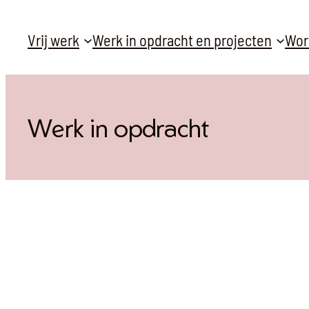
Ga
Vrij werk
Werk in opdracht en projecten
Wor
naar
de
inhoud
Werk in opdracht